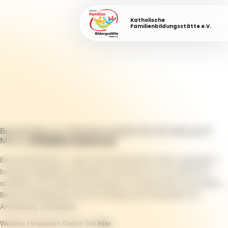
Katholische
Familienbildungsstätte e.V.
Bei Anfragen zur Teilnahme melden Sie sich bitte per E-
Mail an
info@fabi-luebeck.de
.
Eine Anmeldung ist – wenn nicht ausdrücklich anders angegeben –
bei allen Angeboten erforderlich. Wir bitten Sie, sich telefonisch,
schriftlich, per E-Mail oder persönlich in unserem Büro anzumelden.
Bei der Anmeldung ist mit der Aufnahme der Personalien die
Anmeldung verbindlich.
Weitere Hinweisen finden Sie
hier
.