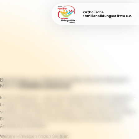
Katholische
Familienbildungsstätte e.V.
Bei Anfragen zur Teilnahme melden Sie sich bitte per E-
Mail an
info@fabi-luebeck.de
.
Eine Anmeldung ist – wenn nicht ausdrücklich anders angegeben –
bei allen Angeboten erforderlich. Wir bitten Sie, sich telefonisch,
schriftlich, per E-Mail oder persönlich in unserem Büro anzumelden.
Bei der Anmeldung ist mit der Aufnahme der Personalien die
Anmeldung verbindlich.
Weitere Hinweisen finden Sie
hier
.