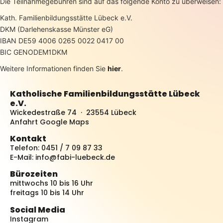
Die Teilnahmegebühren sind auf das folgende Konto zu überweisen:
Kath. Familienbildungsstätte Lübeck e.V.
DKM (Darlehenskasse Münster eG)
IBAN DE59 4006 0265 0022 0417 00
BIC GENODEM1DKM
Weitere Informationen finden Sie
hier
.
Katholische Familienbildungsstätte Lübeck
e.V.
Wickedestraße 74 · 23554 Lübeck
Anfahrt Google Maps
Kontakt
Telefon: 0451 / 7 09 87 33
E-Mail:
info@fabi-luebeck.de
Bürozeiten
mittwochs 10 bis 16 Uhr
freitags 10 bis 14 Uhr
Social Media
Instagram