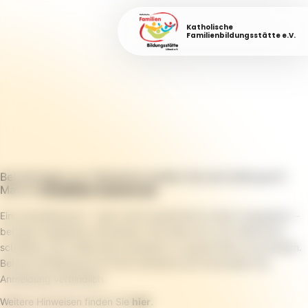
Katholische
Familienbildungsstätte e.V.
Bei Anfragen zur Teilnahme melden Sie sich bitte per E-
Mail an
info@fabi-luebeck.de
.
Eine Anmeldung ist – wenn nicht ausdrücklich anders angegeben –
bei allen Angeboten erforderlich. Wir bitten Sie, sich telefonisch,
schriftlich, per E-Mail oder persönlich in unserem Büro anzumelden.
Bei der Anmeldung ist mit der Aufnahme der Personalien die
Anmeldung verbindlich.
Weitere Hinweisen finden Sie
hier
.