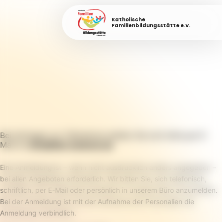
Katholische
Familienbildungsstätte e.V.
Bei Anfragen zur Teilnahme melden Sie sich bitte per E-
Mail an
info@fabi-luebeck.de
.
Eine Anmeldung ist – wenn nicht ausdrücklich anders angegeben –
bei allen Angeboten erforderlich. Wir bitten Sie, sich telefonisch,
schriftlich, per E-Mail oder persönlich in unserem Büro anzumelden.
Bei der Anmeldung ist mit der Aufnahme der Personalien die
Anmeldung verbindlich.