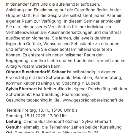
miteinander führt und die aufeinander aufbauen.
Anleitung und Einstimmung auf die Gespräche finden in der
Gruppe statt. Für die Gespräche selbst steht jedem Paar ein
eigener Raum zur Verfügung. In diesem Seminar entwickeln
Sie u. a. ein besseres Verständnis für Ihre individuellen
Verhaltensweisen bei Auseinandersetzungen und die Stress
auslösenden Momente. Sie lernen, die jeweils dahinter
liegenden Gefühle, Wünsche und Sehnsüchte zu erkunden
und erfahren, wie Sie diese achtsam miteinander teilen
können. Es entsteht ein neuer heilsamer Raum der
Begegnung, der Ihre Liebe und Verbundenheit vertieft und im
Alltag wirksam werden kann.
Oinone Buschendorff-Schaar
ist selbständig in eigener
Praxis tätig mit dem Schwerpunkt Mediation, Paarberatung,
Kommunikationstraining und Coaching in Lübeck.
Sylvia Eberhart
ist freiberuflich in eigener Praxis tätig mit dem
Schwerpunkt Paarberatung, Paarcoaching,
Gesundheitscoaching in Kiel. www.gesprächsbereitschaft.de
Termin:
Freitag, 13.11., 15:00 Uhr bis
Sonntag, 15.11.2026, 17:00 Uhr
Leitung:
Oinone Buschendorff-Schaar, Sylvia Eberhart
Gebühr:
einmalig, die Teilnehmer zahlen bei der Kursleitung
Ort:
Gemeinde St. Bonifatius, Wickedestraße 74,