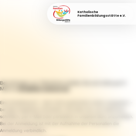
Katholische
Familienbildungsstätte e.V.
Bei Anfragen zur Teilnahme melden Sie sich bitte per E-
Mail an
info@fabi-luebeck.de
.
Eine Anmeldung ist – wenn nicht ausdrücklich anders angegeben –
bei allen Angeboten erforderlich. Wir bitten Sie, sich telefonisch,
schriftlich, per E-Mail oder persönlich in unserem Büro anzumelden.
Bei der Anmeldung ist mit der Aufnahme der Personalien die
Anmeldung verbindlich.