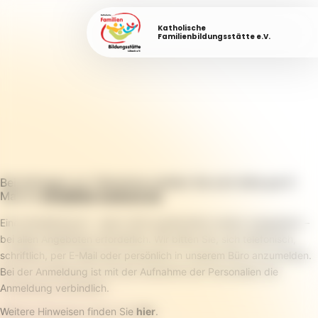
Katholische
Familienbildungsstätte e.V.
Bei Anfragen zur Teilnahme melden Sie sich bitte per E-
Mail an
info@fabi-luebeck.de
.
Eine Anmeldung ist – wenn nicht ausdrücklich anders angegeben –
bei allen Angeboten erforderlich. Wir bitten Sie, sich telefonisch,
schriftlich, per E-Mail oder persönlich in unserem Büro anzumelden.
Bei der Anmeldung ist mit der Aufnahme der Personalien die
Anmeldung verbindlich.
Weitere Hinweisen finden Sie
hier
.