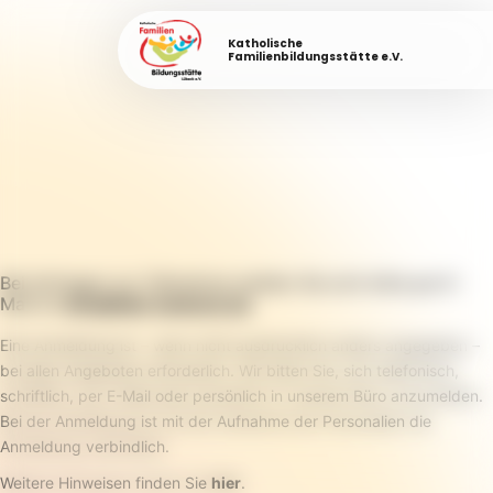
Katholische
Familienbildungsstätte e.V.
Bei Anfragen zur Teilnahme melden Sie sich bitte per E-
Mail an
info@fabi-luebeck.de
.
Eine Anmeldung ist – wenn nicht ausdrücklich anders angegeben –
bei allen Angeboten erforderlich. Wir bitten Sie, sich telefonisch,
schriftlich, per E-Mail oder persönlich in unserem Büro anzumelden.
Bei der Anmeldung ist mit der Aufnahme der Personalien die
Anmeldung verbindlich.
Weitere Hinweisen finden Sie
hier
.