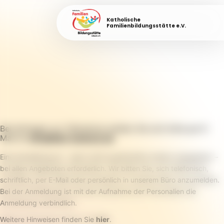
Katholische
Familienbildungsstätte e.V.
Bei Anfragen zur Teilnahme melden Sie sich bitte per E-
Mail an
info@fabi-luebeck.de
.
Eine Anmeldung ist – wenn nicht ausdrücklich anders angegeben –
bei allen Angeboten erforderlich. Wir bitten Sie, sich telefonisch,
schriftlich, per E-Mail oder persönlich in unserem Büro anzumelden.
Bei der Anmeldung ist mit der Aufnahme der Personalien die
Anmeldung verbindlich.
Weitere Hinweisen finden Sie
hier
.