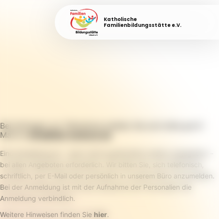
Katholische
Familienbildungsstätte e.V.
Bei Anfragen zur Teilnahme melden Sie sich bitte per E-
Mail an
info@fabi-luebeck.de
.
Eine Anmeldung ist – wenn nicht ausdrücklich anders angegeben –
bei allen Angeboten erforderlich. Wir bitten Sie, sich telefonisch,
schriftlich, per E-Mail oder persönlich in unserem Büro anzumelden.
Bei der Anmeldung ist mit der Aufnahme der Personalien die
Anmeldung verbindlich.
Weitere Hinweisen finden Sie
hier
.