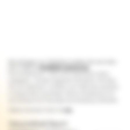
Bei Anfragen zur Teilnahme melden Sie sich bitte
per E-Mail an
info@fabi-luebeck.de
.
Eine Anmeldung ist – wenn nicht ausdrücklich anders
angegeben – bei allen Angeboten erforderlich. Wir bitten
Sie, sich telefonisch, schriftlich, per E-Mail oder persönlich
in unserem Büro anzumelden. Bei der Anmeldung ist mit
der Aufnahme der Personalien die Anmeldung verbindlich.
Weitere Hinweisen finden Sie
hier
.
Gesundheit/Sport