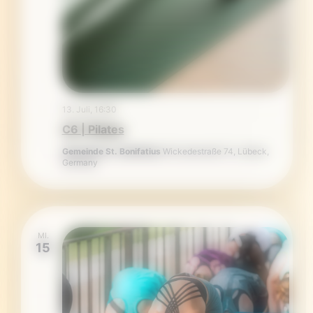
13. Juli, 16:30
C6 | Pilates
Gemeinde St. Bonifatius
Wickedestraße 74, Lübeck,
Germany
MI.
15