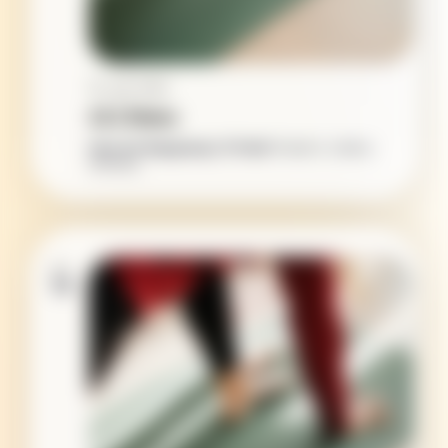
10. Juli, 10:00
C9 | Pilates
Haus der Begegnung / K-Punkt
Parade 4, Lübeck,
Germany
MO.
13