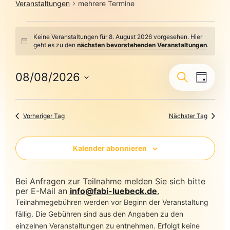
Veranstaltungen
mehrere Termine
Keine Veranstaltungen für 8. August 2026 vorgesehen. Hier
Hinweis
geht es zu den
nächsten bevorstehenden Veranstaltungen
.
Veransta
Veranst
08/08/2026
Suche
Tag
Ansicht
Datum
Suche
Navigat
wählen.
und
Vorheriger Tag
Nächster Tag
Ansichte
Navigati
Kalender abonnieren
Bei Anfragen zur Teilnahme melden Sie sich bitte
per E-Mail an
info@fabi-luebeck.de
.
Teilnahmegebühren werden vor Beginn der Veranstaltung
fällig. Die Gebühren sind aus den Angaben zu den
einzelnen Veranstaltungen zu entnehmen. Erfolgt keine