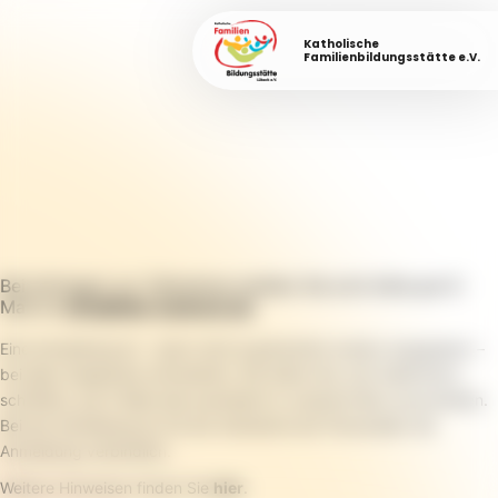
Katholische
Familienbildungsstätte e.V.
Bei Anfragen zur Teilnahme melden Sie sich bitte per E-
Mail an
info@fabi-luebeck.de
.
Eine Anmeldung ist – wenn nicht ausdrücklich anders angegeben –
bei allen Angeboten erforderlich. Wir bitten Sie, sich telefonisch,
schriftlich, per E-Mail oder persönlich in unserem Büro anzumelden.
Bei der Anmeldung ist mit der Aufnahme der Personalien die
Anmeldung verbindlich.
Weitere Hinweisen finden Sie
hier
.