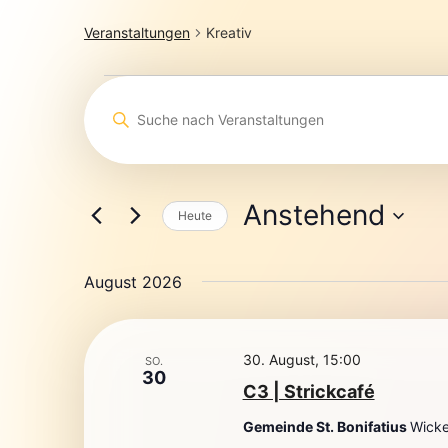
Veranstaltungen
Kreativ
Veranstaltungen
Bitte
Schlüsselwort
Suche
eingeben.
Suche
und
nach
Ansichten,
Veranstaltungen
Schlüsselwort.
Anstehend
Navigation
Heute
Datum
wählen.
August 2026
30. August, 15:00
SO.
30
C3 | Strickcafé
Gemeinde St. Bonifatius
Wicke