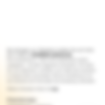
Bei Anfragen zur Teilnahme melden Sie sich bitte
per E-Mail an
info@fabi-luebeck.de
.
Eine Anmeldung ist – wenn nicht ausdrücklich anders
angegeben – bei allen Angeboten erforderlich. Wir bitten
Sie, sich telefonisch, schriftlich, per E-Mail oder persönlich
in unserem Büro anzumelden. Bei der Anmeldung ist mit
der Aufnahme der Personalien die Anmeldung verbindlich.
Weitere Hinweisen finden Sie
hier
.
Kleinkinder