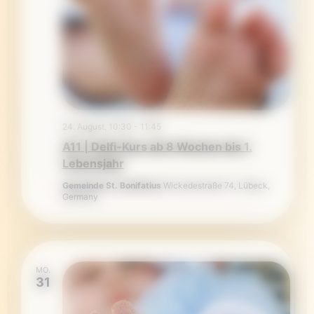
24. August, 10:30
-
11:45
A11 | Delfi-Kurs ab 8 Wochen bis 1.
Lebensjahr
Gemeinde St. Bonifatius
Wickedestraße 74, Lübeck,
Germany
MO.
31