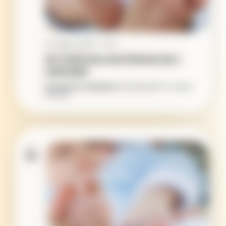
24. August, 09:00
-
10:15
A11 | Delfi-Kurs ab 8 Wochen bis 1.
Lebensjahr
Gemeinde St. Bonifatius
Wickedestraße 74, Lübeck,
Germany
MO.
24