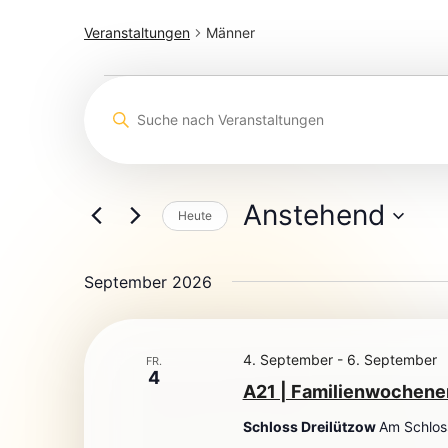
Veranstaltungen
Männer
Veranstaltungen
Bitte
Schlüsselwort
Suche
eingeben.
Suche
und
nach
Ansichten,
Veranstaltungen
Schlüsselwort.
Anstehend
Navigation
Heute
Datum
wählen.
September 2026
4. September
-
6. September
FR.
4
A21 | Familienwochene
Schloss Dreilützow
Am Schlos