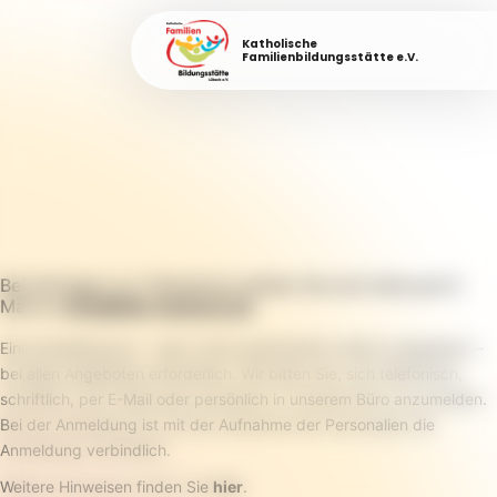
Katholische
Familienbildungsstätte e.V.
Bei Anfragen zur Teilnahme melden Sie sich bitte per E-
Mail an
info@fabi-luebeck.de
.
Eine Anmeldung ist – wenn nicht ausdrücklich anders angegeben –
bei allen Angeboten erforderlich. Wir bitten Sie, sich telefonisch,
schriftlich, per E-Mail oder persönlich in unserem Büro anzumelden.
Bei der Anmeldung ist mit der Aufnahme der Personalien die
Anmeldung verbindlich.
Weitere Hinweisen finden Sie
hier
.