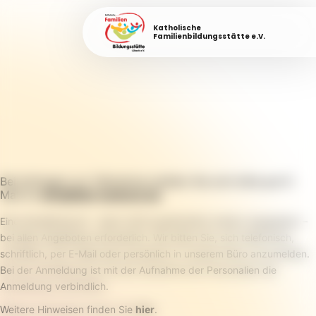
Katholische
Familienbildungsstätte e.V.
Bei Anfragen zur Teilnahme melden Sie sich bitte per E-
Mail an
info@fabi-luebeck.de
.
Eine Anmeldung ist – wenn nicht ausdrücklich anders angegeben –
bei allen Angeboten erforderlich. Wir bitten Sie, sich telefonisch,
schriftlich, per E-Mail oder persönlich in unserem Büro anzumelden.
Bei der Anmeldung ist mit der Aufnahme der Personalien die
Anmeldung verbindlich.
Weitere Hinweisen finden Sie
hier
.