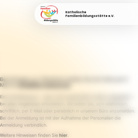
Katholische
Familienbildungsstätte e.V.
Bei Anfragen zur Teilnahme melden Sie sich bitte per E-
Mail an
info@fabi-luebeck.de
.
Eine Anmeldung ist – wenn nicht ausdrücklich anders angegeben –
bei allen Angeboten erforderlich. Wir bitten Sie, sich telefonisch,
schriftlich, per E-Mail oder persönlich in unserem Büro anzumelden.
Bei der Anmeldung ist mit der Aufnahme der Personalien die
Anmeldung verbindlich.
Weitere Hinweisen finden Sie
hier
.