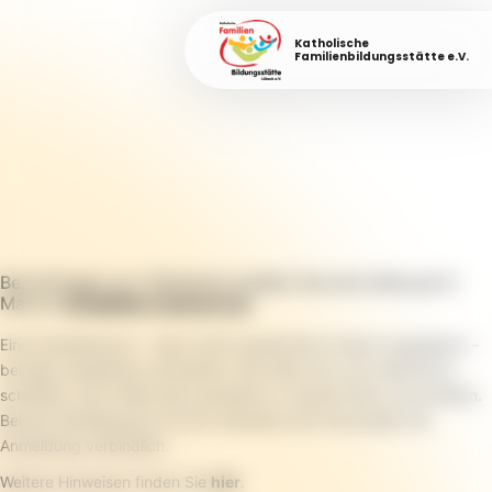
Katholische
Familienbildungsstätte e.V.
Bei Anfragen zur Teilnahme melden Sie sich bitte per E-
Mail an
info@fabi-luebeck.de
.
Eine Anmeldung ist – wenn nicht ausdrücklich anders angegeben –
bei allen Angeboten erforderlich. Wir bitten Sie, sich telefonisch,
schriftlich, per E-Mail oder persönlich in unserem Büro anzumelden.
Bei der Anmeldung ist mit der Aufnahme der Personalien die
Anmeldung verbindlich.
Weitere Hinweisen finden Sie
hier
.