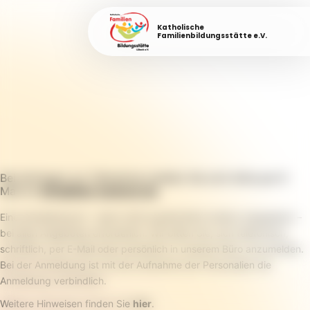
Katholische
Familienbildungsstätte e.V.
Bei Anfragen zur Teilnahme melden Sie sich bitte per E-
Mail an
info@fabi-luebeck.de
.
Eine Anmeldung ist – wenn nicht ausdrücklich anders angegeben –
bei allen Angeboten erforderlich. Wir bitten Sie, sich telefonisch,
schriftlich, per E-Mail oder persönlich in unserem Büro anzumelden.
Bei der Anmeldung ist mit der Aufnahme der Personalien die
Anmeldung verbindlich.
Weitere Hinweisen finden Sie
hier
.