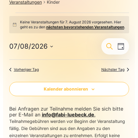
Veranstaltungen
Kinder
Keine Veranstaltungen für 7. August 2026 vorgesehen. Hier
Hinweis
geht es zu den
nächsten bevorstehenden Veranstaltungen
.
Veransta
Veranst
07/08/2026
Suche
Tag
Ansicht
Datum
Suche
Navigat
wählen.
und
Vorheriger Tag
Nächster Tag
Ansichte
Navigati
Kalender abonnieren
Bei Anfragen zur Teilnahme melden Sie sich bitte
per E-Mail an
info@fabi-luebeck.de
.
Teilnahmegebühren werden vor Beginn der Veranstaltung
fällig. Die Gebühren sind aus den Angaben zu den
einzelnen Veranstaltungen zu entnehmen. Erfolgt keine