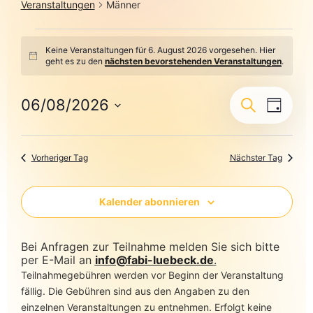
Veranstaltungen
Männer
Keine Veranstaltungen für 6. August 2026 vorgesehen. Hier
Hinweis
geht es zu den
nächsten bevorstehenden Veranstaltungen
.
Veransta
Veranst
06/08/2026
Suche
Tag
Ansicht
Datum
Suche
Navigat
wählen.
und
Vorheriger Tag
Nächster Tag
Ansichte
Navigati
Kalender abonnieren
Bei Anfragen zur Teilnahme melden Sie sich bitte
per E-Mail an
info@fabi-luebeck.de
.
Teilnahmegebühren werden vor Beginn der Veranstaltung
fällig. Die Gebühren sind aus den Angaben zu den
einzelnen Veranstaltungen zu entnehmen. Erfolgt keine